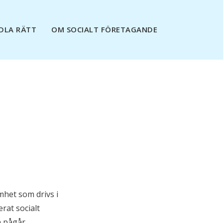
DLA RÄTT
OM SOCIALT FÖRETAGANDE
het som drivs i
rat socialt
n pågår