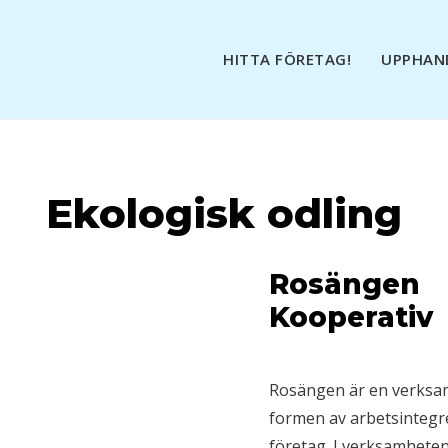
HITTA FÖRETAG!
UPPHAN
Ekologisk odling
Rosängen
Kooperativ
Rosängen är en verksam
formen av arbetsintegre
företag. I verksamhete